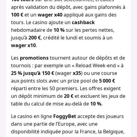
après validation du dépôt, avec gains plafonnés à
100 €
et un
wager x40
appliqué aux gains des
tours. Le casino ajoute un
cashback
hebdomadaire de
10 %
sur les pertes nettes,
jusqu’à
200 €
, crédité le lundi et soumis à un
wager x10
.
Les
promotions
tournent autour de dépôts et de
tournois : par exemple un « Reload Week-end » à
25 % jusqu’à 150 €
(wager
x35
) ou une course
aux points slots avec un prize pool de
5 000 €
réparti entre les 50 premiers. Les offres exigent
un dépôt minimum de
20 €
et excluent les jeux de
table du calcul de mise au-delà de
10 %
.
Le casino en ligne
FoggyBet
accepte des joueurs
dans une partie de l’Europe, avec une
disponibilité indiquée pour la France, la Belgique,